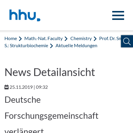
Jump to content
Jump to search
Home
Math.-Nat. Faculty
Chemistry
Prof. Dr. Smits,
S.: Strukturbiochemie
Aktuelle Meldungen
News Detailansicht
25.11.2019 | 09:32
Deutsche
Forschungsgemeinschaft
verlängert